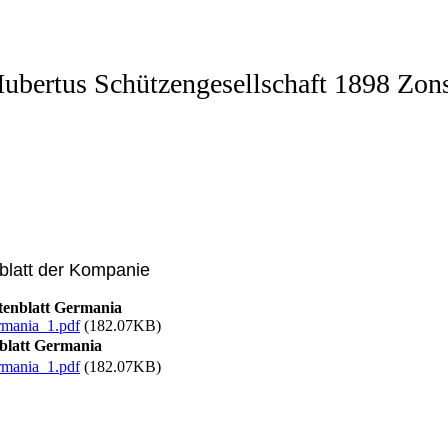
HERZLICH WILLKOMMEN
Hubertus Schützengesellschaft 1898 Zons
eibenschützenzug "Germania 2010 Zon
blatt der Kompanie
enblatt Germania
rmania_1.pdf
(182.07KB)
blatt Germania
rmania_1.pdf
(182.07KB)