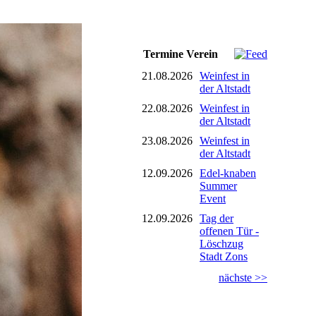
Termine Verein
21.08.2026
Weinfest in
der Altstadt
22.08.2026
Weinfest in
der Altstadt
23.08.2026
Weinfest in
der Altstadt
12.09.2026
Edel-knaben
Summer
Event
12.09.2026
Tag der
offenen Tür -
Löschzug
Stadt Zons
nächste >>