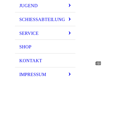
JUGEND
SCHIESSABTEILUNG
SERVICE
SHOP
KONTAKT
IMPRESSUM
IMG_2547
IMG_2576
IMG_2581
IMG_2585
IMG_2630