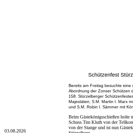
Schützenfest Stürz
Bereits am Freitag besuchte eine s
Abordnung der Zonser Schützen d
158. Stürzelberger Schützenfeste
Majestäten, S.M. Martin I. Marx m
und S.M. Robin I. Sämmer mit Kö
Beim Gästekönigsschießen holte 
Schuss Tim Kluth von der Tellko
von der Stange und ist nun Gäste
03.08.2026
Stürzelberg.