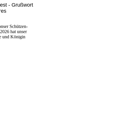
st - Grußwort
res
nser Schützen-
2026 hat unser
ke und Königin