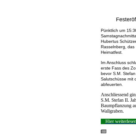
Festerö
Pünktlich um 15:3
Samstagnachmittag
Hubertus Schützen
Rasselnberg, das
Heimatfest.
Im Anschluss schl
erste Fass des Zon
bevor S.M. Stefan
Salutschüsse mit d
abfeuerten.
Anschliessend gin
S.M. Stefan II. J
Baumpflanzung au
Wallgraben.
Hier weiterlese