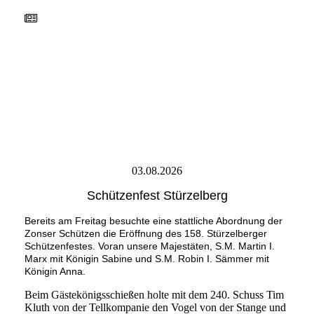
IMG_2547
IMG_2576
IMG_2581
IMG_2585
IMG_2630
03.08.2026
Schützenfest Stürzelberg
Bereits am Freitag besuchte eine stattliche Abordnung der
Zonser Schützen die Eröffnung des 158. Stürzelberger
Schützenfestes. Voran unsere Majestäten, S.M. Martin I.
Marx mit Königin Sabine und S.M. Robin I. Sämmer mit
Königin Anna.
Beim Gästekönigsschießen holte mit dem 240. Schuss Tim
Kluth von der Tellkompanie den Vogel von der Stange und